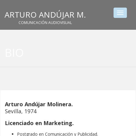
ARTURO ANDÚJAR M.
Toggle
navigat
COMUNICACIÓN AUDIOVISUAL
BIO
Arturo Andújar Molinera.
Sevilla, 1974
Licenciado en Marketing.
Postgrado en Comunicación y Publicidad.