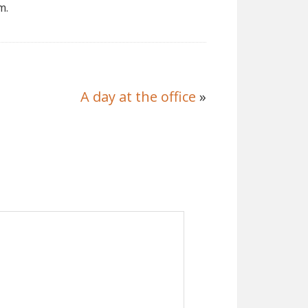
m.
A day at the office
»