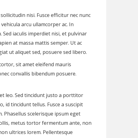
llicitudin nisi. Fusce efficitur nec nunc
 vehicula arcu ullamcorper ac. In
Sed iaculis imperdiet nisi, et pulvinar
sapien at massa mattis semper. Ut ac
giat ut aliquet sed, posuere sed libero.
tortor, sit amet eleifend mauris
 Donec convallis bibendum posuere.
t leo. Sed tincidunt justo a porttitor
id tincidunt tellus. Fusce a suscipit
em. Phasellus scelerisque ipsum eget
mollis, metus tortor fermentum ante, non
on ultrices lorem. Pellentesque