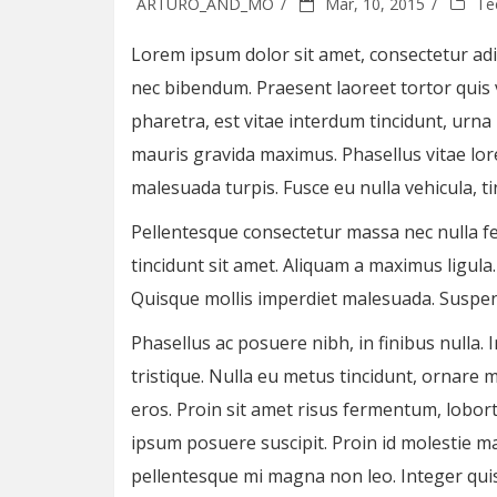
ARTURO_AND_MO
Mar, 10, 2015
Te
Lorem ipsum dolor sit amet, consectetur adipi
nec bibendum. Praesent laoreet tortor quis ve
pharetra, est vitae interdum tincidunt, urna 
mauris gravida maximus. Phasellus vitae lor
malesuada turpis. Fusce eu nulla vehicula, tin
Pellentesque consectetur massa nec nulla fer
tincidunt sit amet. Aliquam a maximus ligula
Quisque mollis imperdiet malesuada. Suspe
Phasellus ac posuere nibh, in finibus nulla. 
tristique. Nulla eu metus tincidunt, ornare m
eros. Proin sit amet risus fermentum, lobort
ipsum posuere suscipit. Proin id molestie m
pellentesque mi magna non leo. Integer quis