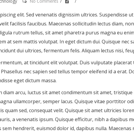
chnology
No Comments
scing elit. Sed venenatis dignissim ultrices. Suspendisse ut so
lit facilisis faucibus. Maecenas sollicitudin lectus diam, non
ligula rutrum tellus, sit amet pharetra purus magna eu enim. 
em at sem mattis volutpat. In eget dictum dui. Quisque nec 
cidunt dui ultrices, fermentum felis. Aliquam lectus nisi, feu
mentum, at tincidunt elit volutpat. Duis vulputate placerat 
. Phasellus nec sapien sed tellus tempor eleifend id a erat.
ndisse eget dictum massa.
In diam arcu, luctus sit amet condimentum sit amet, tristique e
agna ullamcorper, semper lacus. Quisque vitae porttitor odio, 
is quam sed, consequat velit. Quisque sit amet ultricies lor
auris, a venenatis ipsum. Quisque efficitur, nibh a dapibus 
 sem hendrerit, euismod dolor id, dapibus nulla. Maecenas n